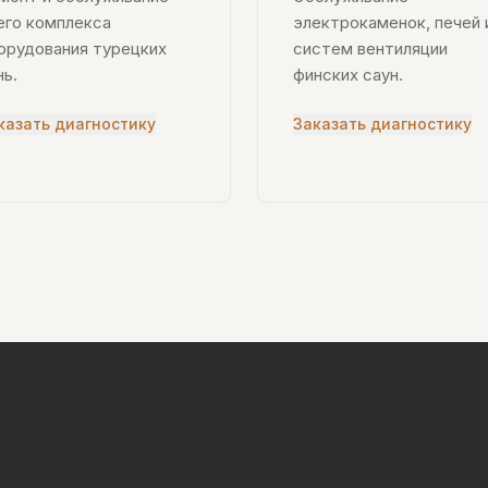
его комплекса
электрокаменок, печей 
орудования турецких
систем вентиляции
нь.
финских саун.
казать диагностику
Заказать диагностику