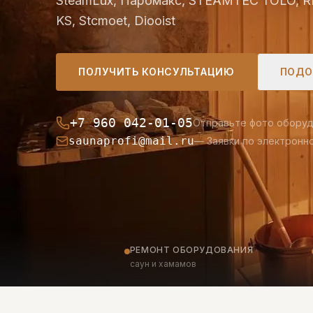
SteamLux, Паромакс, STEAMTEC TOLO, R
KS, Stcmoet, Diooist
ПОЛУЧИТЬ КОНСУЛЬТАЦИЮ
ПОДО
+7 960 042-01-05
Отправьте фото обору
saunaprofi@mail.ru
— Заявки по электронн
РЕМОНТ ОБОРУДОВАНИЯ
саун и хамамов