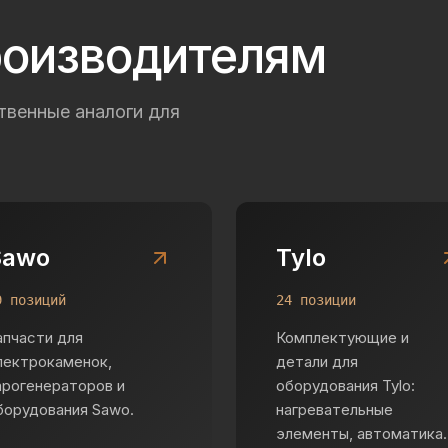
роизводителям
твенные аналоги для
Sawo
Tylo
9 позиций
24 позиции
апчасти для
Комплектующие и
лектрокаменок,
детали для
арогенераторов и
оборудования Tylo:
борудования Sawo.
нагревательные
элементы, автоматика.