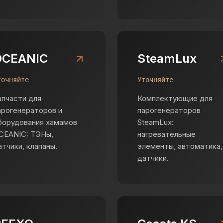
OCEANIC
SteamLux
точняйте
Уточняйте
апчасти для
Комплектующие для
арогенераторов и
парогенераторов
борудования хамамов
SteamLux:
CEANIC: ТЭНы,
нагревательные
атчики, клапаны.
элементы, автоматика,
датчики.