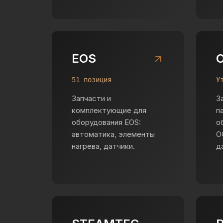
EOS
51 позиция
У
Запчасти и
З
комплектующие для
п
оборудования EOS:
о
автоматика, элементы
O
нагрева, датчики.
д