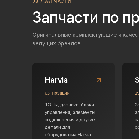
03 / ЗАПЧАСТИ
Запчасти по п
Оригинальные комплектующие и качес
ведущих брендов
Harvia
63 позиции
1
ТЭНы, датчики, блоки
З
управления, элементы
э
подключения и другие
п
детали для
о
оборудования Harvia.