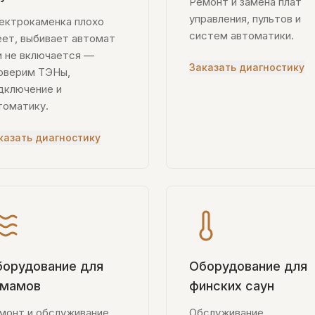
Ремонт и замена плат
управления, пультов и
ектрокаменка плохо
систем автоматики.
еет, выбивает автомат
и не включается —
Заказать диагностику
оверим ТЭНы,
дключение и
томатику.
казать диагностику
орудование для
Оборудование для
амамов
финских саун
монт и обслуживание
Обслуживание