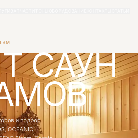
ЛУГИ
ЗАПЧАСТИ
ТЭНЫ
ОБОРУДОВАНИЕ
КОНТАКТЫ
СТАТЬИ
СТЯМ
Т САУН
АМОВ
торов и подбор
EOS, OCEANIC,