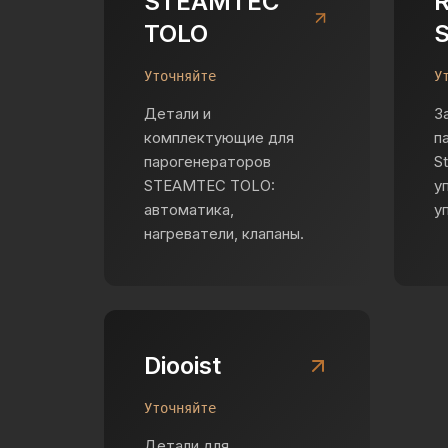
STEAMTEC
TOLO
Уточняйте
У
Детали и
З
комплектующие для
п
парогенераторов
S
STEAMTEC TOLO:
у
автоматика,
у
нагреватели, клапаны.
Diooist
Уточняйте
Детали для