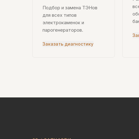
вс
Подбор и замена ТЭНов
об
для всех типов
ба
электрокаменок и
парогенераторов.
За
Заказать диагностику