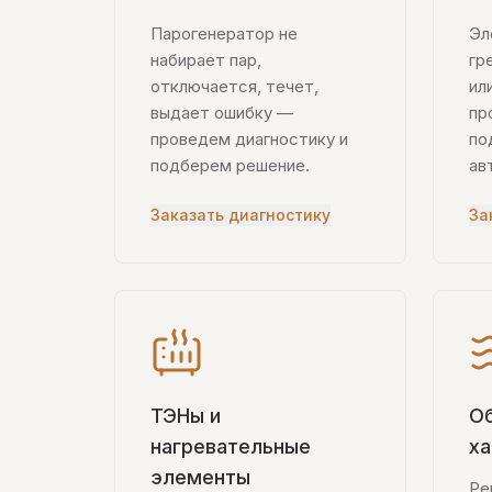
Парогенератор не
Эл
набирает пар,
гр
отключается, течет,
ил
выдает ошибку —
пр
проведем диагностику и
по
подберем решение.
ав
Заказать диагностику
За
ТЭНы и
Об
нагревательные
х
элементы
Ре