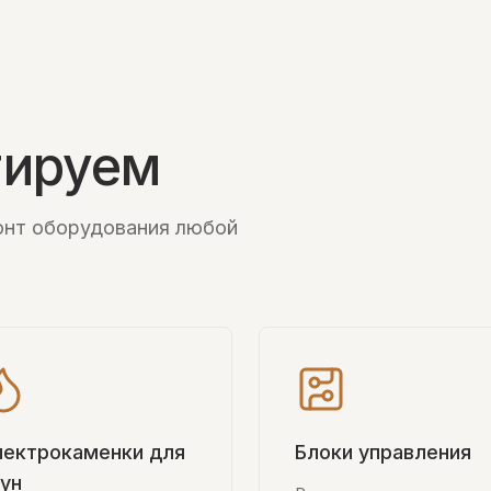
тируем
онт оборудования любой
лектрокаменки для
Блоки управления
ун