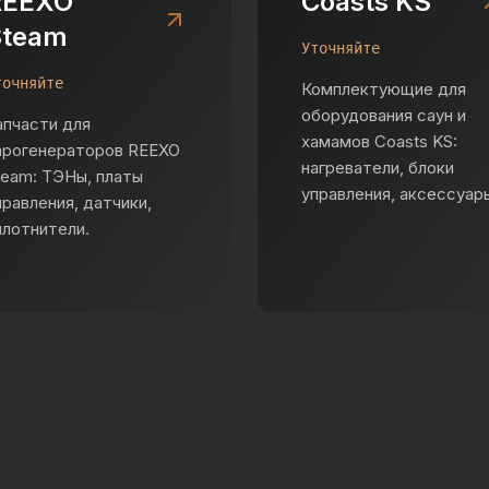
REEXO
Coasts KS
Steam
Уточняйте
точняйте
Комплектующие для
оборудования саун и
апчасти для
хамамов Coasts KS:
арогенераторов REEXO
нагреватели, блоки
team: ТЭНы, платы
управления, аксессуар
правления, датчики,
плотнители.