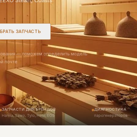
EEXO Steam, Coasts
БРАТЬ ЗАПЧАСТЬ
дования — поможем определить модель
ой почте
ЗАПЧАСТИ ДЛЯ БРЕНДОВ
ДИАГНОСТИКА
Harvia, Sawo, Tylo, Helo, EOS
парогенераторов